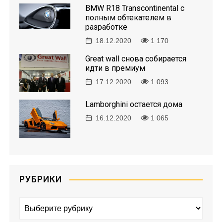
BMW R18 Transcontinental с
полным обтекателем в
разработке
18.12.2020
1 170
Great wall снова собирается
идти в премиум
17.12.2020
1 093
Lamborghini остается дома
16.12.2020
1 065
РУБРИКИ
Р
у