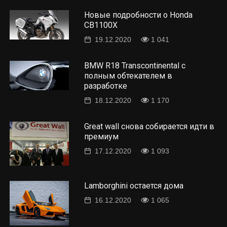
Новые подробности о Honda
CB1100X
19.12.2020
1 041
BMW R18 Transcontinental с
полным обтекателем в
разработке
18.12.2020
1 170
Great wall снова собирается идти в
премиум
17.12.2020
1 093
Lamborghini остается дома
16.12.2020
1 065