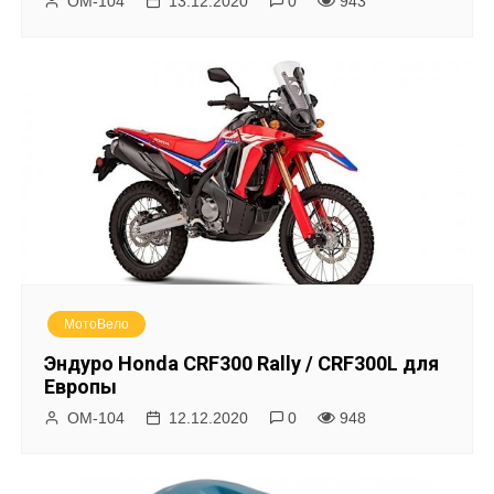
ОМ-104
13.12.2020
0
943
МотоВело
Эндуро Honda CRF300 Rally / CRF300L для
Европы
ОМ-104
12.12.2020
0
948