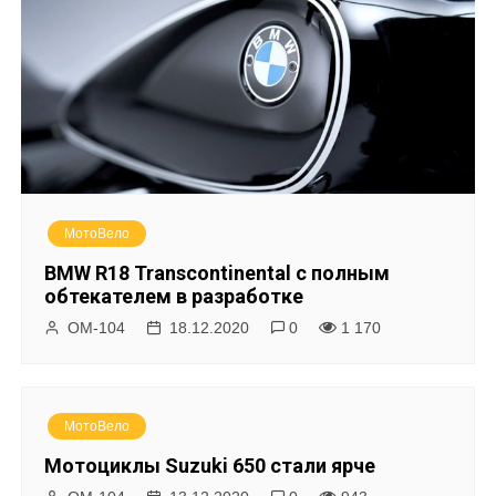
з
а
п
и
с
МотоВело
я
BMW R18 Transcontinental с полным
обтекателем в разработке
м
ОМ-104
18.12.2020
0
1 170
МотоВело
Мотоциклы Suzuki 650 стали ярче