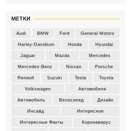
б
р
и
МЕТКИ
к
и
Audi
BMW
Ford
General Motors
Harley-Davidson
Honda
Hyundai
Jaguar
Mazda
Mercedes
Mercedes-Benz
Nissan
Porsche
Renault
Suzuki
Tesla
Toyota
Volkswagen
Автомобили
Автомобиль
Велосипед
Дизайн
Инсайд
Интересное
Интересные Факты
Коронавирус