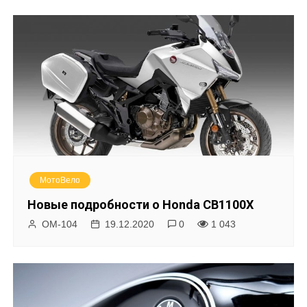
у
МотоВело
Новые подробности о Honda CB1100X
ОМ-104
19.12.2020
0
1 043