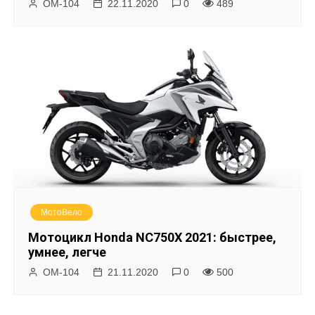
ОМ-104
22.11.2020
0
489
МотоВело
Мотоцикл Honda NC750X 2021: быстрее,
умнее, легче
ОМ-104
21.11.2020
0
500