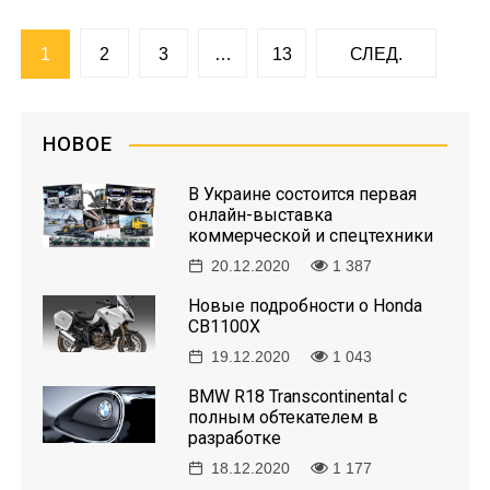
Н
1
2
3
…
13
СЛЕД.
а
в
НОВОЕ
и
В Украине состоится первая
онлайн-выставка
г
коммерческой и спецтехники
20.12.2020
1 387
а
Новые подробности о Honda
ц
CB1100X
19.12.2020
1 043
и
BMW R18 Transcontinental с
я
полным обтекателем в
разработке
п
18.12.2020
1 177