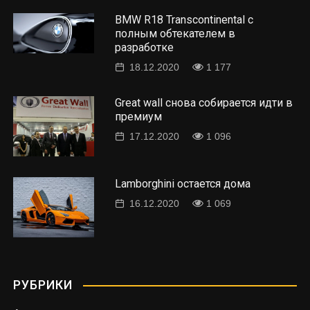
BMW R18 Transcontinental с
полным обтекателем в
разработке
18.12.2020
1 177
Great wall снова собирается идти в
премиум
17.12.2020
1 096
Lamborghini остается дома
16.12.2020
1 069
РУБРИКИ