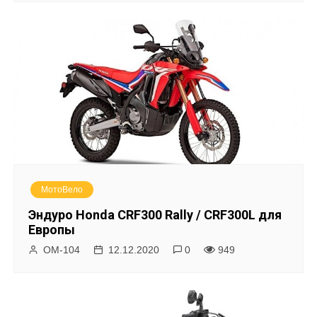
МотоВело
Эндуро Honda CRF300 Rally / CRF300L для
Европы
ОМ-104
12.12.2020
0
949