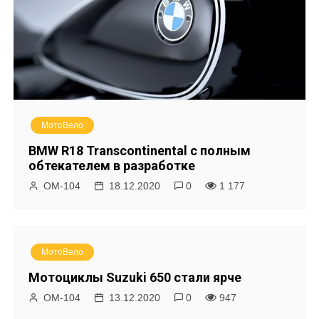
МотоВело
BMW R18 Transcontinental с полным
обтекателем в разработке
ОМ-104
18.12.2020
0
1 177
МотоВело
Мотоциклы Suzuki 650 стали ярче
ОМ-104
13.12.2020
0
947