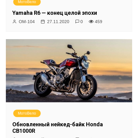
МотоВело
Yamaha R6 — конец целой эпохи
ОМ-104
27.11.2020
0
459
МотоВело
Обновленный нейкед-байк Honda
CB1000R