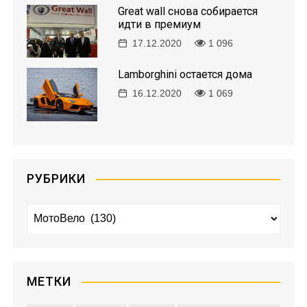
о
Great wall снова собирается
идти в премиум
з
17.12.2020
1 096
а
Lamborghini остается дома
16.12.2020
1 069
п
и
с
РУБРИКИ
я
Р
м
у
б
р
и
МЕТКИ
к