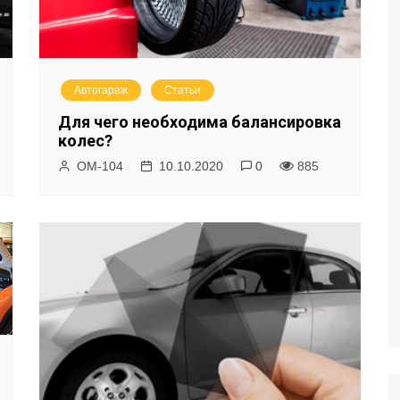
Автогараж
Статьи
Для чего необходима балансировка
колес?
ОМ-104
10.10.2020
0
885