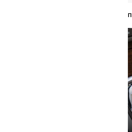
П
Почему
сжимается и
лопается
Как поставить
патрубок
ксенон?
радиатора