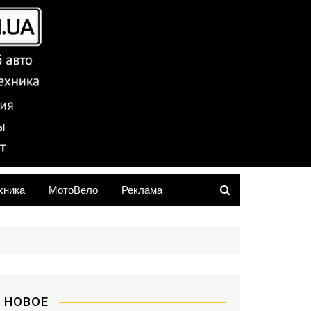
хника
МотоВело
Реклама
НОВОЕ