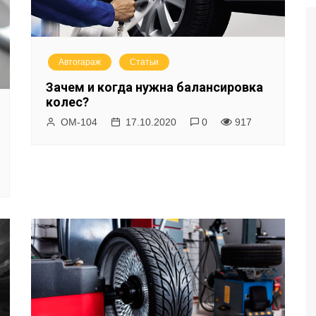
Автогараж
Статьи
Зачем и когда нужна балансировка
колес?
ОМ-104
17.10.2020
0
917