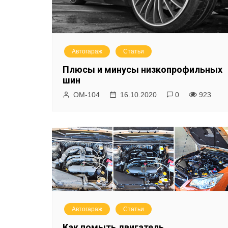
Автогараж
Статьи
Плюсы и минусы низкопрофильных
шин
ОМ-104
16.10.2020
0
923
Автогараж
Статьи
Как помыть двигатель