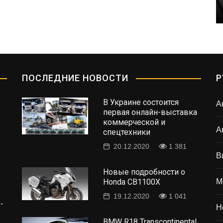
983
1 298
ПОСЛЕДНИЕ НОВОСТИ
Р
В Украине состоится
А
первая онлайн-выставка
коммерческой и
А
спецтехники
20.12.2020
1 381
В
Новые подробности о
Honda CB1100X
М
19.12.2020
1 041
-
Н
BMW R18 Transcontinental