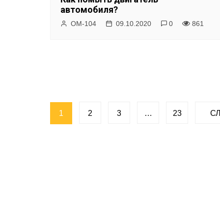
автомобиля?
ОМ-104
09.10.2020
0
861
Н
1
2
3
…
23
СЛ
а
в
и
г
а