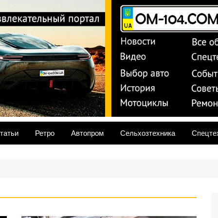
om-104
татьи
Ретро
Автопром
Сельхозтехника
Спецте