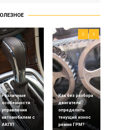
ОЛЕЗНОЕ
Различные
Как без разбора
Требуе
особенности
двигателя
промы
управления
определить
двигат
автомобилем с
текущий износ
станд
АКПП
ремня ГРМ?
замене