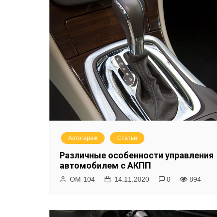
у
Автогараж
Статьи
Различные особенности управления
автомобилем с АКПП
ОМ-104
14.11.2020
0
894