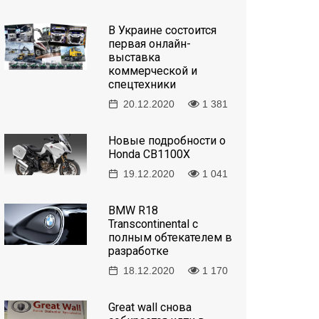
В Украине состоится
первая онлайн-
выставка
коммерческой и
спецтехники
20.12.2020
1 381
Новые подробности о
Honda CB1100X
19.12.2020
1 041
BMW R18
Transcontinental с
полным обтекателем в
разработке
18.12.2020
1 170
Great wall снова