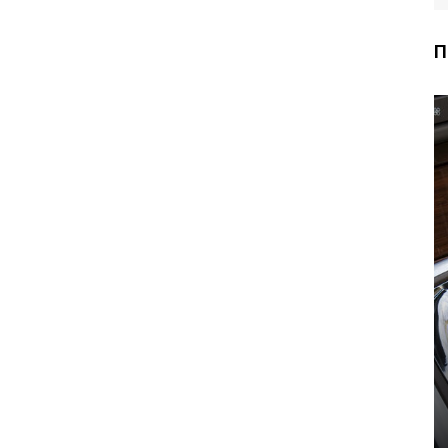
П
Почему
сжимается и
лопается
Как поставить
патрубок
ксенон?
радиатора