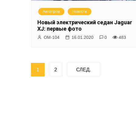
Автопром
Новости
Новый электрический седан Jaguar
XJ: первые фото
ОМ-104
16.01.2020
0
483
Н
1
2
СЛЕД.
а
в
и
г
а