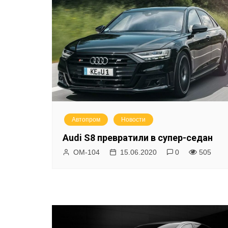
у
Автопром
Новости
Audi S8 превратили в супер-седан
ОМ-104
15.06.2020
0
505