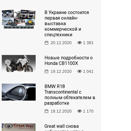
В Украине состоится
первая онлайн-
выставка
коммерческой и
спецтехники
20.12.2020
1 381
Новые подробности о
Honda CB1100X
19.12.2020
1 041
BMW R18
Transcontinental с
полным обтекателем в
разработке
18.12.2020
1 170
Great wall снова