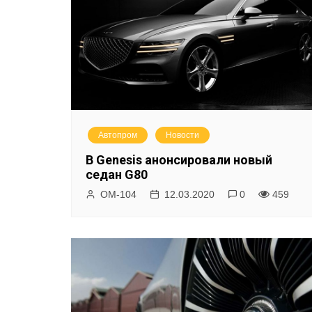
Автопром
Новости
В Genesis анонсировали новый
седан G80
ОМ-104
12.03.2020
0
459