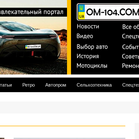
om-104
татьи
Ретро
Автопром
Сельхозтехника
Спецте