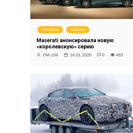
Автопром
Новости
Maserati анонсировала новую
«королевскую» серию
ОМ-104
16.01.2020
0
483