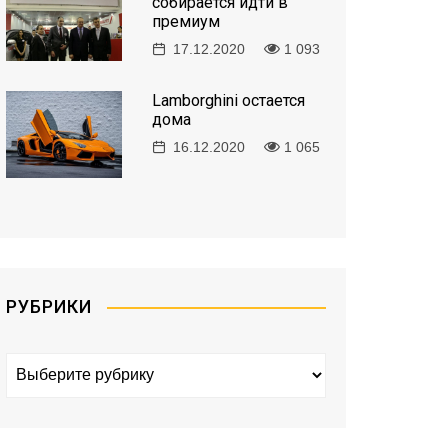
собирается идти в
премиум
17.12.2020
1 093
Lamborghini остается
дома
16.12.2020
1 065
РУБРИКИ
Р
у
б
р