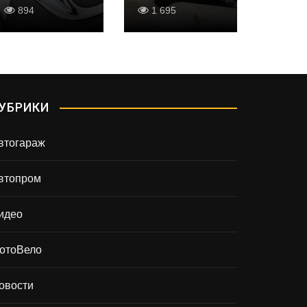
894
1 695
950
УБРИКИ
втогараж
втопром
идео
отоВело
овости