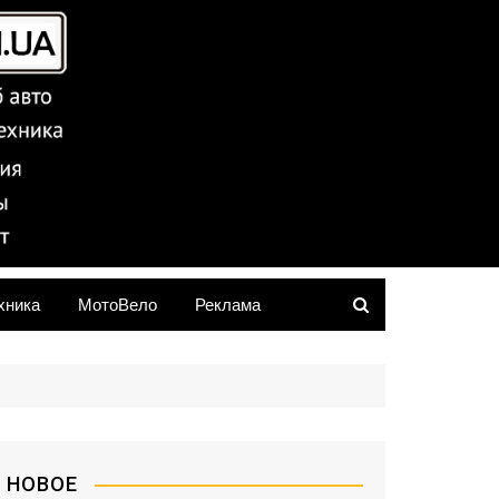
хника
МотоВело
Реклама
НОВОЕ