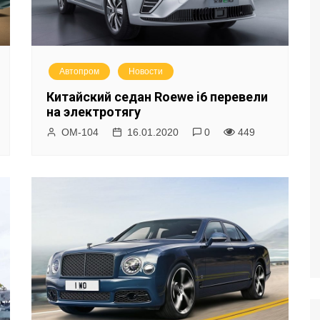
Автопром
Новости
Китайский седан Roewe i6 перевели
на электротягу
ОМ-104
16.01.2020
0
449