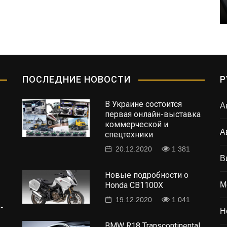
983
1 299
ПОСЛЕДНИЕ НОВОСТИ
Р
В Украине состоится
А
первая онлайн-выставка
коммерческой и
А
спецтехники
20.12.2020
1 381
В
Новые подробности о
Honda CB1100X
М
19.12.2020
1 041
-
Н
BMW R18 Transcontinental