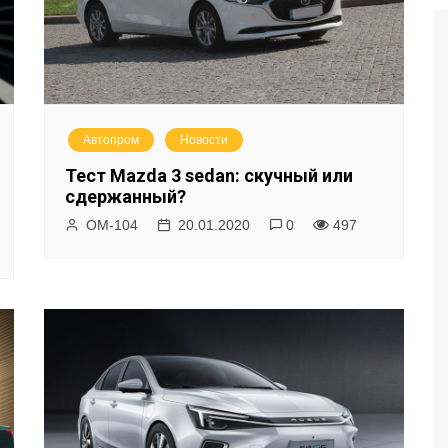
Автопром
Новости
Тест Mazda 3 sedan: скучный или
сдержанный?
ОМ-104
20.01.2020
0
497