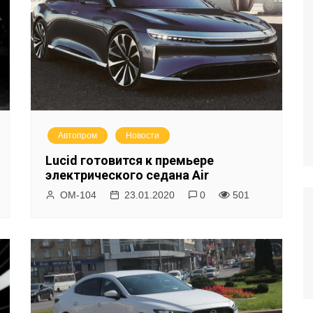
Автопром
Новости
Lucid готовится к премьере
электрического седана Air
ОМ-104
23.01.2020
0
501