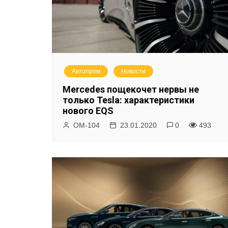
Автопром
Новости
Mercedes пощекочет нервы не
только Tesla: характеристики
нового EQS
ОМ-104
23.01.2020
0
493