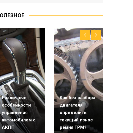
ОЛЕЗНОЕ
Различные
Как без разбора
Требуе
особенности
двигателя
промы
управления
определить
двигат
автомобилем с
текущий износ
станд
АКПП
ремня ГРМ?
замене