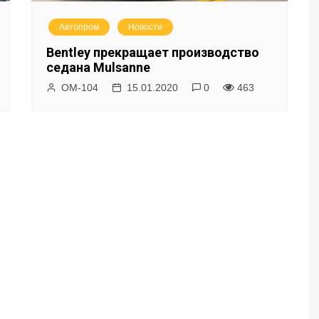
Автопром
Новости
Bentley прекращает производство
седана Mulsanne
ОМ-104
15.01.2020
0
463