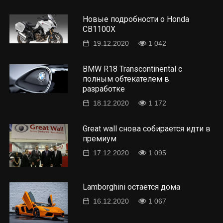
Новые подробности о Honda
CB1100X
19.12.2020
1 042
BMW R18 Transcontinental с
полным обтекателем в
разработке
18.12.2020
1 172
Great wall снова собирается идти в
премиум
17.12.2020
1 095
Lamborghini остается дома
16.12.2020
1 067