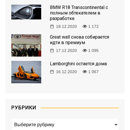
и
BMW R18 Transcontinental с
я
полным обтекателем в
разработке
п
18.12.2020
1 172
о
Great wall снова собирается
идти в премиум
з
17.12.2020
1 095
а
Lamborghini остается дома
16.12.2020
1 067
п
и
с
РУБРИКИ
я
Р
м
у