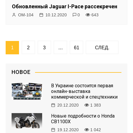
Обновленный Jaguar I-Pace рассекречен
ОМ-104
10.12.2020
0
643
Н
1
2
3
…
61
СЛЕД.
а
в
НОВОЕ
и
В Украине состоится первая
онлайн-выставка
г
коммерческой и спецтехники
20.12.2020
1 383
а
Новые подробности о Honda
ц
CB1100X
19.12.2020
1 042