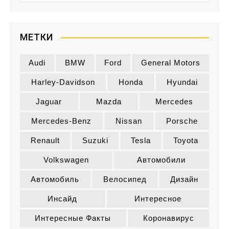
б
р
и
МЕТКИ
к
и
Audi
BMW
Ford
General Motors
Harley-Davidson
Honda
Hyundai
Jaguar
Mazda
Mercedes
Mercedes-Benz
Nissan
Porsche
Renault
Suzuki
Tesla
Toyota
Volkswagen
Автомобили
Автомобиль
Велосипед
Дизайн
Инсайд
Интересное
Интересные Факты
Коронавирус