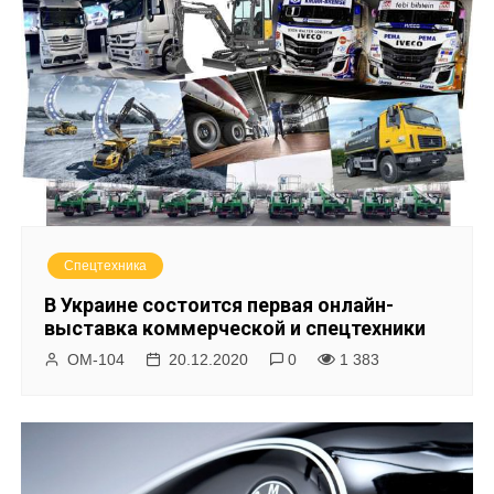
у
Спецтехника
В Украине состоится первая онлайн-
выставка коммерческой и спецтехники
ОМ-104
20.12.2020
0
1 383