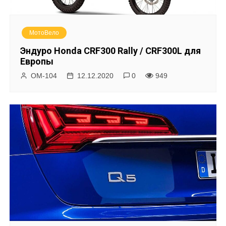
МотоВело
Эндуро Honda CRF300 Rally / CRF300L для
Европы
ОМ-104
12.12.2020
0
949