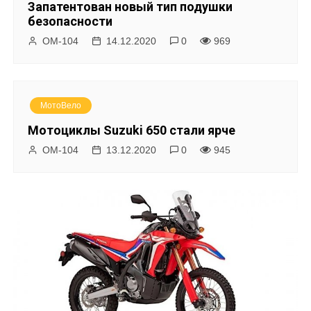
Запатентован новый тип подушки
безопасности
ОМ-104
14.12.2020
0
969
МотоВело
Мотоциклы Suzuki 650 стали ярче
ОМ-104
13.12.2020
0
945